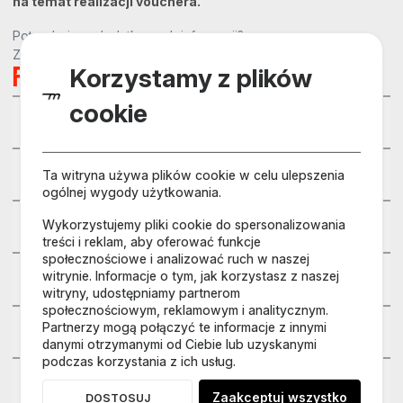
na temat realizacji vouchera.
Potrzebujesz dodatkowych informacji?
Zobacz sekcje "Najczęściej zadawanych pytań".
Korzystamy z plików
FAQ
cookie
Ważność vouchera
Ta witryna używa plików cookie w celu ulepszenia
Lokalizacja
ogólnej wygody użytkowania.
Wykorzystujemy pliki cookie do spersonalizowania
Czas trwania
treści i reklam, aby oferować funkcje
społecznościowe i analizować ruch w naszej
witrynie. Informacje o tym, jak korzystasz z naszej
Pogoda
witryny, udostępniamy partnerom
społecznościowym, reklamowym i analitycznym.
Partnerzy mogą połączyć te informacje z innymi
Osoby towarzyszące
danymi otrzymanymi od Ciebie lub uzyskanymi
podczas korzystania z ich usług.
Obowiązkowy strój
Zaakceptuj wszystko
DOSTOSUJ