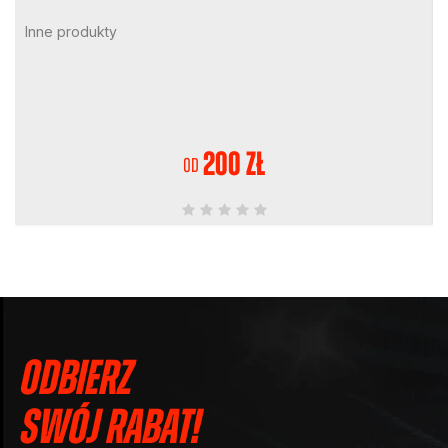
Inne produkty
200 zł
od
Odbierz
swój rabat!