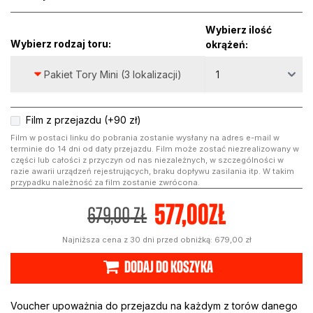
Wybierz ilość
Wybierz rodzaj toru:
okrążeń:
Pakiet Tory Mini (3 lokalizacji)
Film z przejazdu (+90 zł)
Film w postaci linku do pobrania zostanie wysłany na adres e-mail w
terminie do 14 dni od daty przejazdu. Film może zostać niezrealizowany w
części lub całości z przyczyn od nas niezależnych, w szczególności w
razie awarii urządzeń rejestrujących, braku dopływu zasilania itp. W takim
przypadku należność za film zostanie zwrócona.
577,00
zł
679,00
zł
Najniższa cena z 30 dni przed obniżką: 679,00
zł
DODAJ DO KOSZYKA
Voucher upoważnia do przejazdu na każdym z torów danego