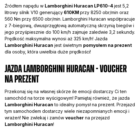
Źródłem napędu w
Lamborghini Huracan LP610-4
jest 5,2
litrowy silnik V10 generujący
610KM
przy 8250 obr/min oraz
560 Nm przy 6500 obr/min. Lamborghini Huracan współpracuje
z 7-biegową, dwusprzęgłową automatyczną skrzynią biegów i
jego przyśpiesznie do 100 km/h zajmuje zaledwie 3,2 sekundy.
Prędkość maksymalna wynosi aż 325 km/h! Jazda
Lamborghini Huracan
jest świetnym
pomysłem na prezent
dla osoby, która uwielbia duże prędkości!
Jazda Lamborghini Huracan - Voucher
na prezent
Przekonaj się na własnej skórze ile emocji dostarczy Ci ten
samochód na torze wyścigowym! Pamiętaj również, że jazda
Lamborghini Huracan
to idealny pomysł na prezent. Przejazd
tym samochodem dostarczy wiele niezapomnianych emocji i
wrażeń! Nie zwlekaj i zamów
voucher
na przejazd
Lamborghini Huracan
!