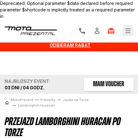
Deprecated: Optional parameter $data declared before required
parameter $shortcode is implicitly treated as a required parameter
in
/usr/home/grupaetna3/domains/motoprezent.pl/eng/vendor/gornym
shortcodes/src/Shortcodes/Illuminate/View/View.php on line 26
Open
30 ZŁ NA PIERWSZE ZAKUPY!
ODBIERAM RABAT
NAJBLIŻSZY EVENT:
MAM VOUCHER
03
DNI /
04
GODZ.
MotoPrezent
Prezenty
Jazda na Torze
Lamborghini Huracan
Przejazd Lamborghini Huracan po
torze