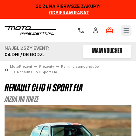
30 ZŁ NA PIERWSZE ZAKUPY!
ODBIERAM RABAT
Open
NAJBLIŻSZY EVENT:
MAM VOUCHER
04
DNI /
06
GODZ.
MotoPrezent
Prezenty
Ranking samochodów
Renault Clio II Sport FIA
Renault Clio II Sport FIA
Jazda na Torze