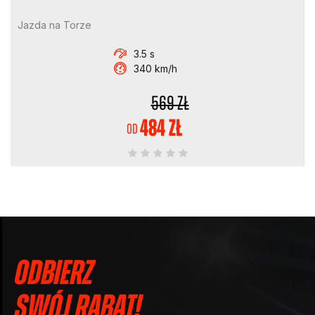
Jazda na Torze
3.5 s
340 km/h
569 zł
484 zł
od
Odbierz
swój rabat!