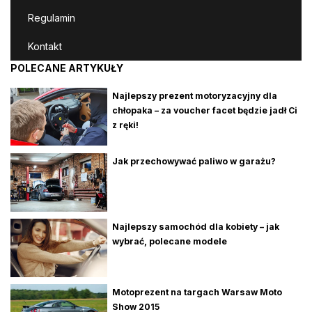
Regulamin
Kontakt
POLECANE ARTYKUŁY
Najlepszy prezent motoryzacyjny dla
chłopaka – za voucher facet będzie jadł Ci
z ręki!
Jak przechowywać paliwo w garażu?
Najlepszy samochód dla kobiety – jak
wybrać, polecane modele
Motoprezent na targach Warsaw Moto
Show 2015