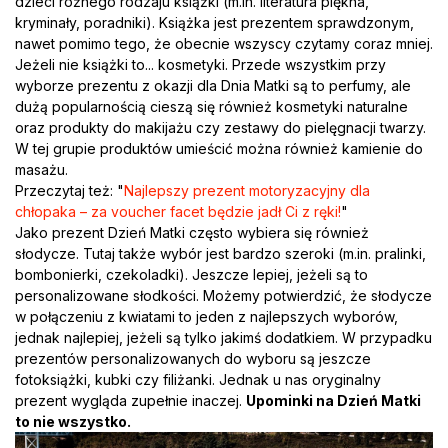
dzieci różnego rodzaju książki (m.in. literatura piękna,
kryminały, poradniki). Książka jest prezentem sprawdzonym,
nawet pomimo tego, że obecnie wszyscy czytamy coraz mniej.
Jeżeli nie książki to... kosmetyki. Przede wszystkim przy
wyborze prezentu z okazji dla Dnia Matki są to perfumy, ale
dużą popularnością cieszą się również kosmetyki naturalne
oraz produkty do makijażu czy zestawy do pielęgnacji twarzy.
W tej grupie produktów umieścić można również kamienie do
masażu.
Przeczytaj też: "
Najlepszy prezent motoryzacyjny dla
chłopaka – za voucher facet będzie jadł Ci z ręki!
"
Jako prezent Dzień Matki często wybiera się również
słodycze. Tutaj także wybór jest bardzo szeroki (m.in. pralinki,
bombonierki, czekoladki). Jeszcze lepiej, jeżeli są to
personalizowane słodkości. Możemy potwierdzić, że słodycze
w połączeniu z kwiatami to jeden z najlepszych wyborów,
jednak najlepiej, jeżeli są tylko jakimś dodatkiem. W przypadku
prezentów personalizowanych do wyboru są jeszcze
fotoksiążki, kubki czy filiżanki. Jednak u nas oryginalny
prezent wygląda zupełnie inaczej.
Upominki na Dzień Matki
to nie wszystko.