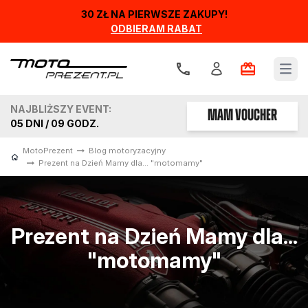
30 ZŁ NA PIERWSZE ZAKUPY!
ODBIERAM RABAT
Open
NAJBLIŻSZY EVENT:
MAM VOUCHER
05
DNI /
09
GODZ.
MotoPrezent
Blog motoryzacyjny
Prezent na Dzień Mamy dla... "motomamy"
Prezent na Dzień Mamy dla...
"motomamy"