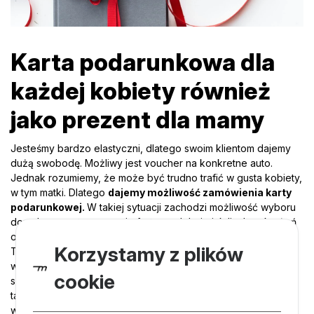
Karta podarunkowa dla
każdej kobiety również
jako prezent dla mamy
Jesteśmy bardzo elastyczni, dlatego swoim klientom dajemy
dużą swobodę. Możliwy jest voucher na konkretne auto.
Jednak rozumiemy, że może być trudno trafić w gusta kobiety,
w tym matki. Dlatego
dajemy możliwość zamówienia karty
podarunkowej.
W takiej sytuacji zachodzi możliwość wyboru
dowolnego auta z naszej oferty, podobnie jak liczby okrążeń
oraz toru, na którym odbędzie się event.
Korzystamy z plików
To najlepszy wybór na prezent na Dzień Mamy. Chyba że
wiesz, o jakim aucie marzyła czy marzy Twoja matka. W takiej
cookie
sytuacji mile ją zaskoczysz. Nie podarujesz jej wprawdzie
takiego auta na stałe, ale kilka okrążeń za kierownicą
wymarzonego samochodu na pewno zapadnie jej w pamięci.