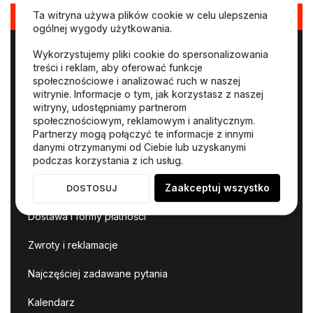
Ta witryna używa plików cookie w celu ulepszenia
MotoPrezent
ogólnej wygody użytkowania.
O nas
Wykorzystujemy pliki cookie do spersonalizowania
treści i reklam, aby oferować funkcje
Blog motoryzacyjny
społecznościowe i analizować ruch w naszej
witrynie. Informacje o tym, jak korzystasz z naszej
Jak zamówić Voucher
witryny, udostępniamy partnerom
społecznościowym, reklamowym i analitycznym.
Nasze Vouchery
Partnerzy mogą połączyć te informacje z innymi
danymi otrzymanymi od Ciebie lub uzyskanymi
Sprawdź voucher/kartę
podczas korzystania z ich usług.
Zarezerwuj termin
Zaakceptuj wszystko
DOSTOSUJ
Dostawa i formy płatności
Zwroty i reklamacje
Najczęściej zadawane pytania
Kalendarz