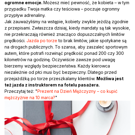
ogromne emocje.
Możesz mieć pewność, że kobieta – w tym
przypadku Twoja matka czy teściowa – poczuje ogromny
przypływ adrenaliny.
Jak zauważyliśmy na wstępie, kobiety zwykle jeżdżą zgodnie
z przepisami. Zwłaszcza dzisiaj, kiedy mandaty są tak wysokie,
nie przekraczają również znacząco dopuszczalnych limitów
prędkości.
Jazda po torze
to brak limitów, jakie spotykane są
na drogach publicznych. To szansa, aby zaszaleć sportowym
autem, które potrafi rozwinąć prędkość ponad 200 czy 300
kilometrów na godzinę. Oczywiście zawsze pod uwagę
bierzemy względy bezpieczeństwa. Każdy kierowca
niezależnie od płci musi być bezpieczny. Dlatego przed
przejażdżką po torze przeszkalamy klientów.
Możliwa jest
też jazda z instruktorem na fotelu pasażera.
Przeczytaj też: "
Prezent na Dzień Mężczyzny – co kupić
mężczyźnie na 10 marca?
"