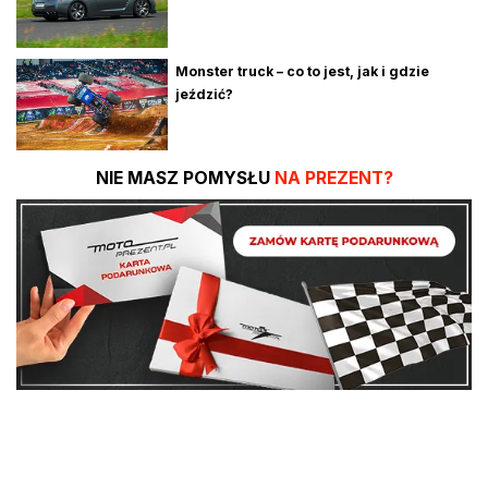
Monster truck – co to jest, jak i gdzie
jeździć?
NIE MASZ POMYSŁU
NA PREZENT?